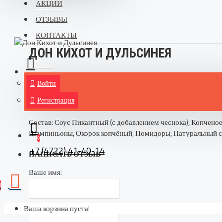
АКЦИИ
ОТЗЫВЫ
КОНТАКТЫ
ДОН КИХОТ И ДУЛЬСИНЕЯ
СОСТАВ
ОТЗЫВЫ
Войти
Регистрация
Состав: Соус Пикантный (с добавлением чеснока), Копченое
Шампиньоны, Окорок копчёный, Помидоры, Натуральный с
0
+7 (4722) 41-40-14
НАПИСАТЬ ОТЗЫВ
Ваше имя:
0
Ваш отзыв:
Ваша корзина пуста!